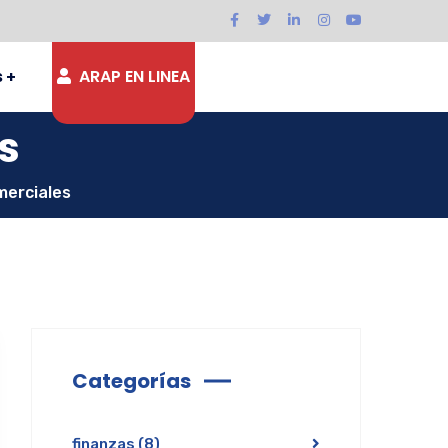
s
ARAP EN LINEA
s
erciales
Categorías
finanzas
(8)