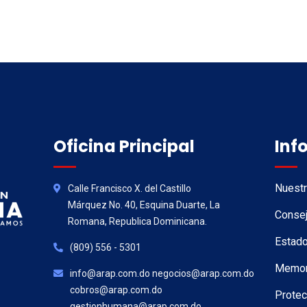
Oficina Principal
Inf
Nuestr
Calle Francisco X. del Castillo
Márquez No. 40, Esquina Duarte, La
Consej
Romana, Republica Dominicana.
Estado
(809) 556 - 5301
Memori
info@arap.com.do negocios@arap.com.do
cobros@arap.com.do
Protec
gestionhumana@arap.com.do