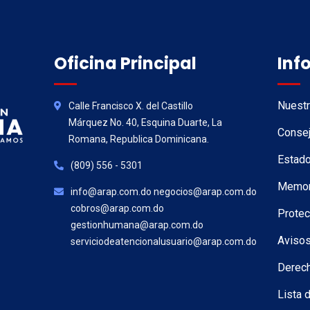
Oficina Principal
Inf
Nuestr
Calle Francisco X. del Castillo
Márquez No. 40, Esquina Duarte, La
Consej
Romana, Republica Dominicana.
Estado
(809) 556 - 5301
Memori
info@arap.com.do negocios@arap.com.do
cobros@arap.com.do
Protec
gestionhumana@arap.com.do
Avisos
serviciodeatencionalusuario@arap.com.do
Derec
Lista 